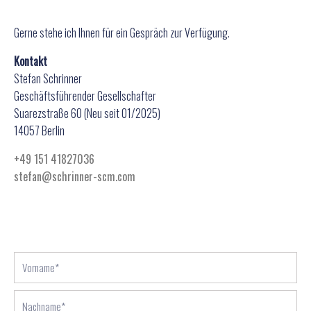
Gerne stehe ich Ihnen für ein Gespräch zur Verfügung.
Kontakt
Stefan Schrinner
Geschäftsführender Gesellschafter
Suarezstraße 60 (Neu seit 01/2025)
14057 Berlin
+49 151 41827036
stefan@schrinner-scm.com
V
o
r
N