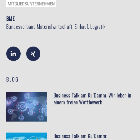
BME
Bundesverband Materialwirtschaft, Einkauf, Logistik
L
X
i
i
n
n
k
g
e
d
i
BLOG
n
-
i
Business Talk am Ku´Damm: Wir leben in
n
einem freien Wettbewerb
Business Talk am Ku´Damm: